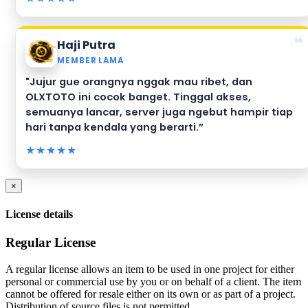
❝
Haji Putra
MEMBER LAMA
"Jujur gue orangnya nggak mau ribet, dan
OLXTOTO ini cocok banget. Tinggal akses,
semuanya lancar, server juga ngebut hampir tiap
hari tanpa kendala yang berarti.”
★★★★★
×
License details
Regular License
A regular license allows an item to be used in one project for either
personal or commercial use by you or on behalf of a client. The item
cannot be offered for resale either on its own or as part of a project.
Distribution of source files is not permitted.