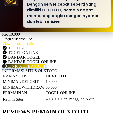
pemain dengan server yang stabil dan cepat setiap hari.
Dengan server cepat seperti yang
dimiliki OLXTOTO, pemain dapat
memasang angka dengan nyaman
dan lebih efisien.
Rp.
10.000
View license details
TOGEL 4D
TOGEL ONLINE
BANDAR TOGEL
BANDAR TOGEL ONLINE
LINK ALTERNATIF
INFORMASI SITUS OLXTOTO
NAMA SITUS
OLXTOTO
MINIMAL DEPOSIT
10.000
MINIMAL WITHDRAW
50.000
PERMAINAN
TOGEL ONLINE
⭐️⭐️⭐️⭐️⭐️ Dari Pengguna Aktif
Ratings Situs
REVIEWS PEMAIN OLXTOTO