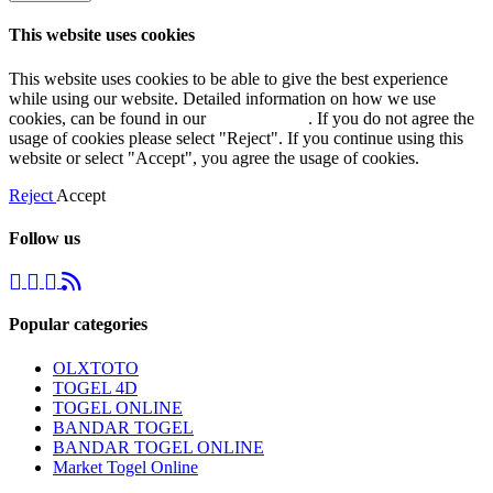
This website uses cookies
This website uses cookies to be able to give the best experience
while using our website. Detailed information on how we use
cookies, can be found in our
privacy policy
. If you do not agree the
usage of cookies please select "Reject". If you continue using this
website or select "Accept", you agree the usage of cookies.
Reject
Accept
Follow
us
Popular
categories
OLXTOTO
TOGEL 4D
TOGEL ONLINE
BANDAR TOGEL
BANDAR TOGEL ONLINE
Market Togel Online