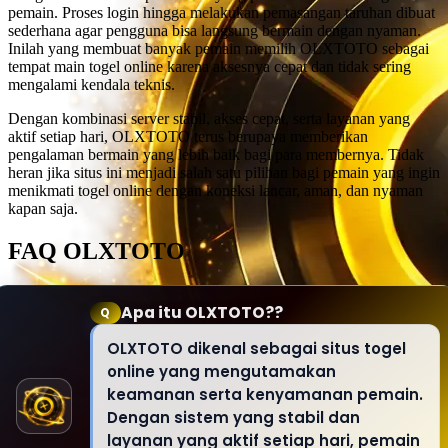
pemain. Proses login hingga melakukan pemasangan taruhan dibuat
sederhana agar pengguna bisa langsung bermain dengan nyaman.
Inilah yang membuat banyak pemain memilih OLXTOTO sebagai
tempat main togel online karena aksesnya cepat dan tidak sering
mengalami kendala teknis.
Dengan kombinasi server stabil, akses cepat, serta layanan yang
aktif setiap hari, OLXTOTO terus berupaya memberikan
pengalaman bermain yang lebih baik bagi para membernya. Tidak
heran jika situs ini menjadi salah satu pilihan bagi pemain yang ingin
menikmati togel online dengan koneksi lancar, aman, dan nyaman
kapan saja.
FAQ OLXTOTO
Apa itu OLXTOTO??
Q
OLXTOTO dikenal sebagai situs togel
online yang mengutamakan
keamanan serta kenyamanan pemain.
Dengan sistem yang stabil dan
layanan yang aktif setiap hari, pemain