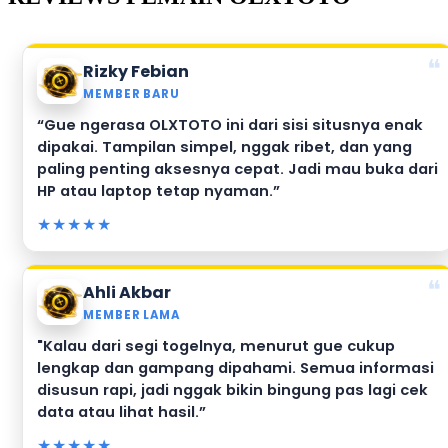
❝
Rizky Febian
MEMBER BARU
“Gue ngerasa OLXTOTO ini dari sisi situsnya enak
dipakai. Tampilan simpel, nggak ribet, dan yang
paling penting aksesnya cepat. Jadi mau buka dari
HP atau laptop tetap nyaman.”
★★★★★
❝
Ahli Akbar
MEMBER LAMA
"Kalau dari segi togelnya, menurut gue cukup
lengkap dan gampang dipahami. Semua informasi
disusun rapi, jadi nggak bikin bingung pas lagi cek
data atau lihat hasil.”
★★★★★