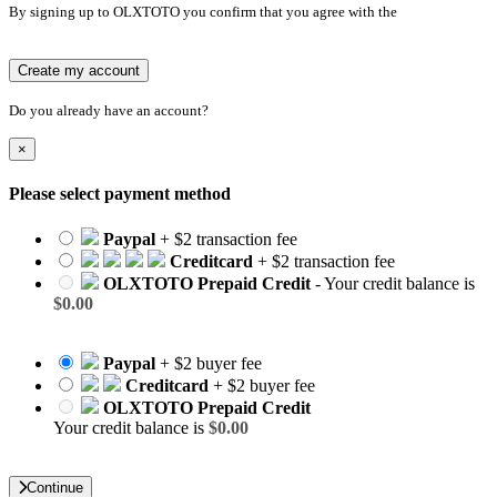
By signing up to OLXTOTO you confirm that you agree with the
member terms
and conditions
Create my account
Do you already have an account?
Log in
×
Please select payment method
Paypal
+ $2 transaction fee
Creditcard
+ $2 transaction fee
OLXTOTO Prepaid Credit
- Your credit balance is
$0.00
Add credit to buy this item using OLXTOTO Credit
Paypal
+ $2 buyer fee
Creditcard
+ $2 buyer fee
OLXTOTO Prepaid Credit
Your credit balance is
$0.00
Add OLXTOTO credit
Continue